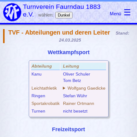
Turnverein Faurndau 1883
☰
e.V.
Menü
wählen:
Dunkel
TVF - Abteilungen und deren Leiter
Stand:
24.03.2025
Wettkampfsport
Abteilung
Leitung
Kanu
Oliver Schuler
Tom Betz
Leichtathletik
Wolfgang Gaedicke
Ringen
Stefan Wühr
Sportakrobatik
Rainer Ortmann
Turnen
nicht besetzt
Freizeitsport