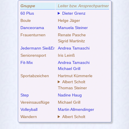
Gruppe
Leiter bzw. Ansprechpartner
60 Plus
Dieter Grenz
Boule
Helge Jäger
Danceorama
Manuela Steiner
Frauenturnen
Renate Pasche
Sigrid Martinitz
Jedermann Sie&Er
Andrea Tamaschi
Seniorensport
Iris Leinß
Fit-Mix
Andrea Tamaschi
Michael Grill
Sportabzeichen
Hartmut Kümmerle
Albert Scholt
Thomas Steiner
Step
Nadine Haug
Vereinsausflüge
Michael Grill
Volleyball
Martin Allmendinger
Wandern
Albert Scholt