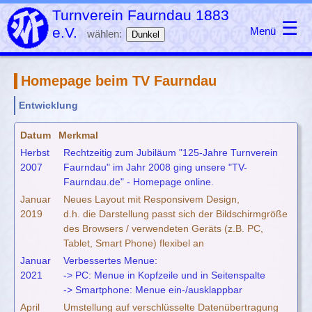
Turnverein Faurndau 1883
☰
e.V.
Menü
wählen:
Dunkel
Homepage beim TV Faurndau
Entwicklung
Datum
Merkmal
Herbst
Rechtzeitig zum Jubiläum "125-Jahre Turnverein
2007
Faurndau" im Jahr 2008 ging unsere "TV-
Faurndau.de" - Homepage online.
Januar
Neues Layout mit Responsivem Design,
2019
d.h. die Darstellung passt sich der Bildschirmgröße
des Browsers / verwendeten Geräts (z.B. PC,
Tablet, Smart Phone) flexibel an
Januar
Verbessertes Menue:
2021
-> PC: Menue in Kopfzeile und in Seitenspalte
-> Smartphone: Menue ein-/ausklappbar
April
Umstellung auf verschlüsselte Datenübertragung